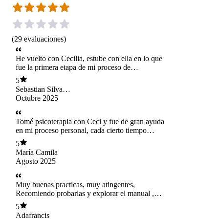
(
29
evaluaciones
)
He vuelto con Cecilia, estube con ella en lo que
fue la primera etapa de mi proceso de
reconocimiento personal para mejorar como
5
persona durante todo el año 2023; ahora
Sebastian Silva
nuevamente y despues de la primera sesion ya
Zavala
Octubre 2025
esta siendo un gran apoyo nuevamente...
AGRADECIDO!
Tomé psicoterapia con Ceci y fue de gran ayuda
en mi proceso personal, cada cierto tiempo
cuando necesito ayuda reviso todo el material
5
que me compartió, releo los libros que me
María Camila
recomendó y todo hace sentido. Me gustó el
Agosto 2025
cuadernillo, lo sumé a mi set de material de
autoayuda
Muy buenas practicas, muy atingentes,
Recomiendo probarlas y explorar el manual ,
muy profesional ⭐️
5
Adafrancis