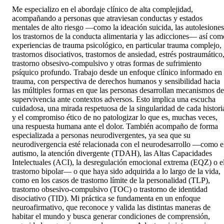
Me especializo en el abordaje clínico de alta complejidad,
acompañando a personas que atraviesan conductas y estados
mentales de alto riesgo —como la ideación suicida, las autolesiones
los trastornos de la conducta alimentaria y las adicciones— así com
experiencias de trauma psicológico, en particular trauma complejo,
trastornos disociativos, trastornos de ansiedad, estrés postraumático
trastorno obsesivo-compulsivo y otras formas de sufrimiento
psíquico profundo. Trabajo desde un enfoque clínico informado en
trauma, con perspectiva de derechos humanos y sensibilidad hacia
las múltiples formas en que las personas desarrollan mecanismos de
supervivencia ante contextos adversos. Esto implica una escucha
cuidadosa, una mirada respetuosa de la singularidad de cada histori
y el compromiso ético de no patologizar lo que es, muchas veces,
una respuesta humana ante el dolor. También acompaño de forma
especializada a personas neurodivergentes, ya sea que su
neurodivergencia esté relacionada con el neurodesarrollo —como e
autismo, la atención divergente (TDAH), las Altas Capacidades
Intelectuales (ACI), la desregulación emocional extrema (EQZ) o e
trastorno bipolar— o que haya sido adquirida a lo largo de la vida,
como en los casos de trastorno límite de la personalidad (TLP),
trastorno obsesivo-compulsivo (TOC) o trastorno de identidad
disociativo (TID). Mi práctica se fundamenta en un enfoque
neuroafirmativo, que reconoce y valida las distintas maneras de
habitar el mundo y busca generar condiciones de comprensión,