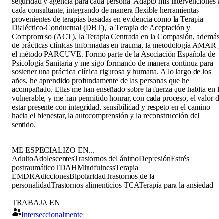
seguridad y agencia para cada persona. Adapto mis intervenciones 
cada consultante, integrando de manera flexible herramientas
provenientes de terapias basadas en evidencia como la Terapia
Dialéctico-Conductual (DBT), la Terapia de Aceptación y
Compromiso (ACT), la Terapia Centrada en la Compasión, ademá
de prácticas clínicas informadas en trauma, la metodología AMAR 
el método PARCUVE. Formo parte de la Asociación Española de
Psicología Sanitaria y me sigo formando de manera continua para
sostener una práctica clínica rigurosa y humana. A lo largo de los
años, he aprendido profundamente de las personas que he
acompañado. Ellas me han enseñado sobre la fuerza que habita en 
vulnerable, y me han permitido honrar, con cada proceso, el valor 
estar presente con integridad, sensibilidad y respeto en el camino
hacia el bienestar, la autocomprensión y la reconstrucción del
sentido.
ME ESPECIALIZO EN...
Adulto
Adolescentes
Trastornos del ánimo
Depresión
Estrés
postraumático
TDAH
Mindfulness
Terapia
EMDR
Adicciones
Bipolaridad
Trastornos de la
personalidad
Trastornos alimenticios TCA
Terapia para la ansiedad
TRABAJA EN
Interseccionalmente