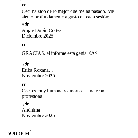
Ceci ha sido de lo mejor que me ha pasado. Me
siento profundamente a gusto en cada sesión;
más que una sesión, es un verdadero despertar
5
emocional. Como profesional es excelente, y
Angie Durán Cortés
acompañarse de ella en mi proceso ha sido
Diciembre 2025
transformador.
GRACIAS, el informe está genial 😍⚡️
5
Erika Roxana
Chacón Trillos
Noviembre 2025
Ceci es muy humana y amorosa. Una gran
profesional.
5
Anónima
Noviembre 2025
SOBRE MÍ