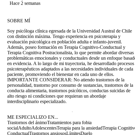
además de contenerme, me ha entregado
Hace 2 semanas
herramientas que me han servido mucho para
sobrellevar mi día a día. Se nota su compromiso
con sus pacientes y eso se agradece muchísimo.
SOBRE MÍ
Soy psicóloga clínica egresada de la Universidad Austral de Chile
con distinción máxima. Tengo experiencia en psicoterapia y
evaluación psicológica en población adulta e infanto-juvenil.
Además, poseo formación en Terapia Cognitivo-Conductual y
Terapia Cognitiva Postracionalista, lo que permite abordar diversas
problemáticas emocionales y conductuales desde un enfoque basad
en evidencia. A lo largo de mi trayectoria, he desarrollado procesos
psicoterapéuticos adaptados a las necesidades individuales de cada
paciente, promoviendo el bienestar en cada uno de ellos.
IMPORTANTE CONSIDERAR: No atiendo trastornos de la
personalidad, trastorno por consumo de sustancias, trastornos de la
conducta alimentaria, trastornos psicóticos, conductas suicidas de
alto riesgo ni condiciones que requieran un abordaje
interdisciplinario especializado.
ME ESPECIALIZO EN...
Trastornos del ánimo
Tratamientos para fobia
social
Adulto
Adolescentes
Terapia para la ansiedad
Terapia Cognitiv
Conductual
Trastornos ansiosos
Límites
Duelo