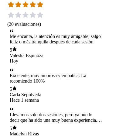
(
20
evaluaciones
)
Me encanta, la atención es muy amigable, salgo
feliz o más tranquila después de cada sesión
5
Valeska Espinoza
Hoy
Excelente, muy amorosa y empatica. La
recomiendo 100%
5
Carla Sepulveda
Hace 1 semana
Llevamos solo dos sesiones, pero ya puedo
decir que ha sido una muy buena experiencia.
Me he sentido muy cómoda y escuchada en
5
cada sesión. Es una profesional muy empática y,
Madelyn Rivas