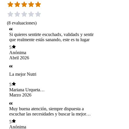
(
8
evaluaciones
)
Si quieres sentirte escuchadx, validadx y sentir
que realmente estás sanando, este es tu lugar
5
Anónima
Abril 2026
La mejor Nutri
5
Mariana Urqueta
Cabezas
Marzo 2026
Muy buena atención, siempre dispuesta a
escuchar las necesidades y buscar la mejor
solución. muy empatica y buena disposición !
5
Anónima