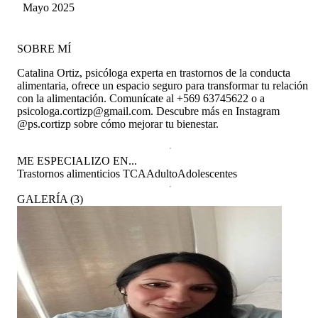
dificultó, su empatía y escucha te hacen sentir
Mancilla Cace
Mayo 2025
siempre en un espacio seguro y resguardado en
donde no serás jamás juzgado. La recomiendo
muchísimo, estoy eternamente agradecida de
SOBRE MÍ
coincidir con una profesional como ella.
Catalina Ortiz, psicóloga experta en trastornos de la conducta
alimentaria, ofrece un espacio seguro para transformar tu relación
con la alimentación. Comunícate al +569 63745622 o a
psicologa.cortizp@gmail.com. Descubre más en Instagram
@ps.cortizp sobre cómo mejorar tu bienestar.
ME ESPECIALIZO EN...
Trastornos alimenticios TCA
Adulto
Adolescentes
GALERÍA
(
3
)