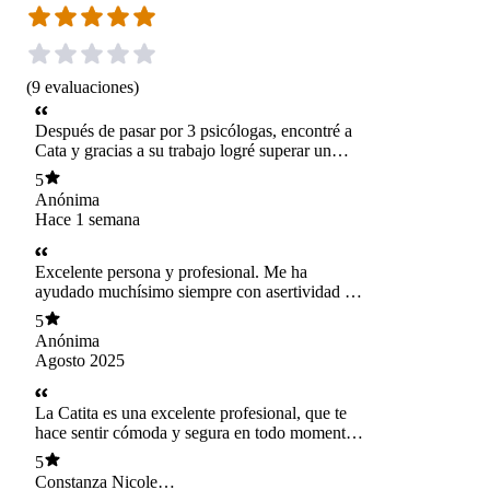
(
9
evaluaciones
)
Después de pasar por 3 psicólogas, encontré a
Cata y gracias a su trabajo logré superar un
TCA que me estaba matando. Es una persona
5
maravillosa y desde la primera sesión dije aquí
Anónima
me quedo.
Hace 1 semana
Excelente persona y profesional. Me ha
ayudado muchísimo siempre con asertividad y
empatia. Agradezco haber llegado donde ella
5
porque de su mano recobre la esperanza!
Anónima
Agosto 2025
La Catita es una excelente profesional, que te
hace sentir cómoda y segura en todo momento,
pudiendo trabajar temas complejos con ella que
5
con otros profesionales muchas veces se me
Constanza Nicole