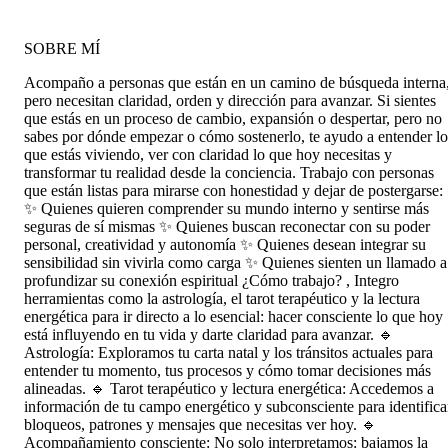
sabiduría..
SOBRE MÍ
Acompaño a personas que están en un camino de búsqueda interna
pero necesitan claridad, orden y dirección para avanzar. Si sientes
que estás en un proceso de cambio, expansión o despertar, pero no
sabes por dónde empezar o cómo sostenerlo, te ayudo a entender lo
que estás viviendo, ver con claridad lo que hoy necesitas y
transformar tu realidad desde la conciencia. Trabajo con personas
que están listas para mirarse con honestidad y dejar de postergarse:
✨ Quienes quieren comprender su mundo interno y sentirse más
seguras de sí mismas ✨ Quienes buscan reconectar con su poder
personal, creatividad y autonomía ✨ Quienes desean integrar su
sensibilidad sin vivirla como carga ✨ Quienes sienten un llamado a
profundizar su conexión espiritual ¿Cómo trabajo? , Integro
herramientas como la astrología, el tarot terapéutico y la lectura
energética para ir directo a lo esencial: hacer consciente lo que hoy
está influyendo en tu vida y darte claridad para avanzar. 🔹
Astrología: Exploramos tu carta natal y los tránsitos actuales para
entender tu momento, tus procesos y cómo tomar decisiones más
alineadas. 🔹 Tarot terapéutico y lectura energética: Accedemos a
información de tu campo energético y subconsciente para identifica
bloqueos, patrones y mensajes que necesitas ver hoy. 🔹
Acompañamiento consciente: No solo interpretamos: bajamos la