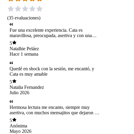
(
35
evaluaciones
)
Fue una excelente experiencia. Cata es
maravillosa, preocupada, asertiva y con una
intuición increíble. Totalmente recomendada.
5
Natalhie Peláez
Hace 1 semana
Quedé en shock con la sesión, me encantó, y
Cata es muy amable
5
Natalia Fernandez
Julio 2026
Hermosa lectura me encanto, siempre muy
asertiva, con muchos mensajitos que dejaron mis
guías que me encantaron. A seguir trabajando
5
en mi... muchas gracias por ser un canal de luz y
Anónima
transmitir los mensajitos con mucho amor y
Mayo 2026