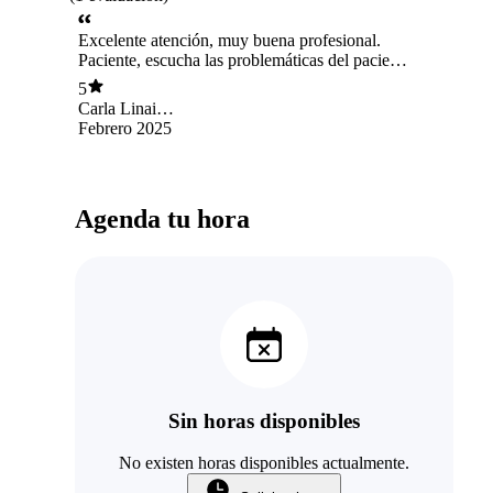
Excelente atención, muy buena profesional.
Paciente, escucha las problemáticas del paciente
y brinda acompañamiento durante el proceso.
5
Carla Linai
Contreras
Febrero 2025
Agenda tu hora
Sin horas disponibles
No existen horas disponibles actualmente.