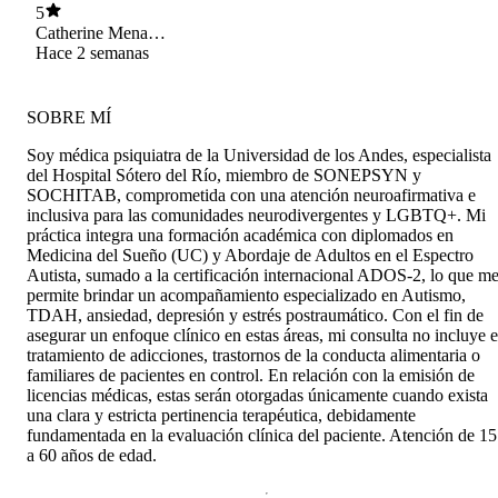
5
Catherine Mena
Troncoso
Hace 2 semanas
SOBRE MÍ
Soy médica psiquiatra de la Universidad de los Andes, especialista
del Hospital Sótero del Río, miembro de SONEPSYN y
SOCHITAB, comprometida con una atención neuroafirmativa e
inclusiva para las comunidades neurodivergentes y LGBTQ+. Mi
práctica integra una formación académica con diplomados en
Medicina del Sueño (UC) y Abordaje de Adultos en el Espectro
Autista, sumado a la certificación internacional ADOS-2, lo que m
permite brindar un acompañamiento especializado en Autismo,
TDAH, ansiedad, depresión y estrés postraumático. Con el fin de
asegurar un enfoque clínico en estas áreas, mi consulta no incluye e
tratamiento de adicciones, trastornos de la conducta alimentaria o
familiares de pacientes en control. En relación con la emisión de
licencias médicas, estas serán otorgadas únicamente cuando exista
una clara y estricta pertinencia terapéutica, debidamente
fundamentada en la evaluación clínica del paciente. Atención de 15
a 60 años de edad.