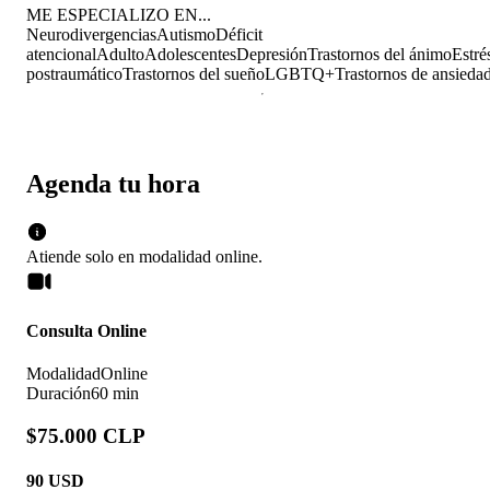
ME ESPECIALIZO EN...
Neurodivergencias
Autismo
Déficit
atencional
Adulto
Adolescentes
Depresión
Trastornos del ánimo
Estré
postraumático
Trastornos del sueño
LGBTQ+
Trastornos de ansieda
Agenda tu hora
Atiende solo en
modalidad
online
.
Consulta Online
Modalidad
Online
Duración
60 min
$75.000 CLP
90
USD