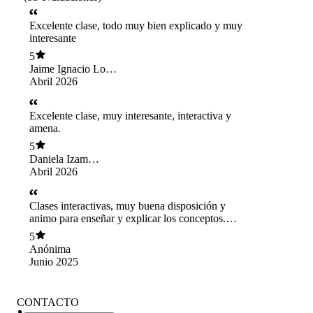
Excelente clase, todo muy bien explicado y muy
interesante
5
Jaime Ignacio Long
Docmac
Abril 2026
Excelente clase, muy interesante, interactiva y
amena.
5
Daniela Izam
Cespedes
Abril 2026
Clases interactivas, muy buena disposición y
animo para enseñar y explicar los conceptos.
Pude aprender muchos métodos distintos y
5
seguir una linea de aprendizaje bastante activa.
Anónima
Muy buenas clases
Junio 2025
CONTACTO