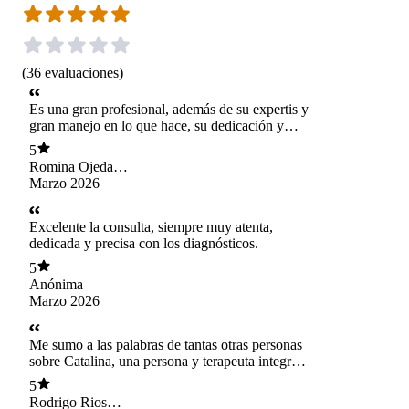
(
36
evaluaciones
)
Es una gran profesional, además de su expertis y
gran manejo en lo que hace, su dedicación y
amabilidad son increíbles
5
Romina Ojeda
Rakela
Marzo 2026
Excelente la consulta, siempre muy atenta,
dedicada y precisa con los diagnósticos.
5
Anónima
Marzo 2026
Me sumo a las palabras de tantas otras personas
sobre Catalina, una persona y terapeuta integra y
profunda. La verdad que me ha sorprendido
5
muchísimo su forma de conectar, sentir y aplicar
Rodrigo Rios