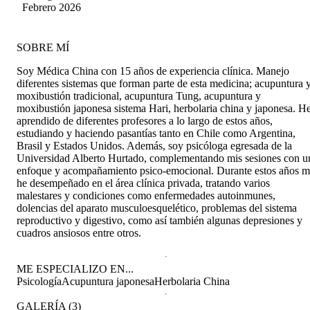
sus conocimientos; además de tener una gran
Zunino
Febrero 2026
empatía, escucha y tacto. Llegué también por
una recomendación de una estimada amiga y
colega, a quien le estoy en deuda. Muy pero
SOBRE MÍ
muy recomendable. Estoy muy agradecido.
Soy Médica China con 15 años de experiencia clínica. Manejo
diferentes sistemas que forman parte de esta medicina; acupuntura 
moxibustión tradicional, acupuntura Tung, acupuntura y
moxibustión japonesa sistema Hari, herbolaria china y japonesa. H
aprendido de diferentes profesores a lo largo de estos años,
estudiando y haciendo pasantías tanto en Chile como Argentina,
Brasil y Estados Unidos. Además, soy psicóloga egresada de la
Universidad Alberto Hurtado, complementando mis sesiones con u
enfoque y acompañamiento psico-emocional. Durante estos años 
he desempeñado en el área clínica privada, tratando varios
malestares y condiciones como enfermedades autoinmunes,
dolencias del aparato musculoesquelético, problemas del sistema
reproductivo y digestivo, como así también algunas depresiones y
cuadros ansiosos entre otros.
ME ESPECIALIZO EN...
Psicología
Acupuntura japonesa
Herbolaria China
GALERÍA
(
3
)