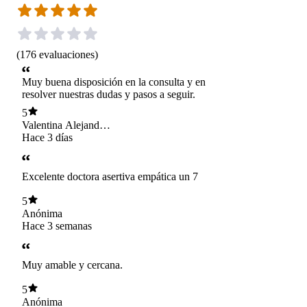
(
176
evaluaciones
)
Muy buena disposición en la consulta y en
resolver nuestras dudas y pasos a seguir.
5
Valentina Alejandra
Zamorano Añez
Hace 3 días
Excelente doctora asertiva empática un 7
5
Anónima
Hace 3 semanas
Muy amable y cercana.
5
Anónima