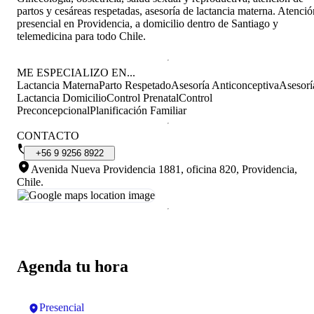
partos y cesáreas respetadas, asesoría de lactancia materna. Atenció
presencial en Providencia, a domicilio dentro de Santiago y
telemedicina para todo Chile.
ME ESPECIALIZO EN...
Lactancia Materna
Parto Respetado
Asesoría Anticonceptiva
Asesorí
Lactancia Domicilio
Control Prenatal
Control
Preconcepcional
Planificación Familiar
CONTACTO
+56
9
9256
8922
Avenida Nueva Providencia 1881, oficina 820, Providencia,
Chile
.
Agenda tu hora
Presencial