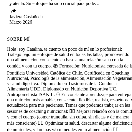
y atenta. Su enfoque ha sido crucial para poder
trabajar mi relación con la alimentación, con
5
resultados efectivos para lograr una nutrición
Javiera Castañeda
equilibrada para el cuerpo y el alma. Todo su
Marzo 2026
trabajo es muy personalizado y se nota en todos
los detalles que entrega durante su atención. ¡La
recomendaría mil veces!
SOBRE MÍ
Hola! soy Catalina, te cuento un poco de mí en lo profesional:
Trabajo bajo un enfoque de salud en todas las tallas, promoviendo
una alimentación consciente en base a una relación sana con la
comida y con tu cuerpo. 📚 Formación: Nutricionista egresada de l
Pontificia Universidad Católica de Chile. Certificada en Coaching
Nutricional, Psicología de la alimentación, Alimentación Vegetaria
y salud digestiva. Diplomado en Trastornos de la Conducta
Alimentaria UDD. Diplomado en Nutrición Deportiva UC.
Antropometrista ISAK II. ♾️ En constante aprendizaje para entrega
una nutrición más amable, consciente, flexible, realista, respetuosa 
actualizada para mis pacientes. Temas que podemos trabajar en las
sesiones de coaching nutricional: 👉🏼 Mejorar relación con la comi
y con el cuerpo (comer tranquila, sin culpa, sin dietas y de manera
más consciente) 👉🏼 Optimizar tu salud, descartar alguna deficienci
de nutrientes, vitaminas y/o minerales en tu alimentación 👉🏼