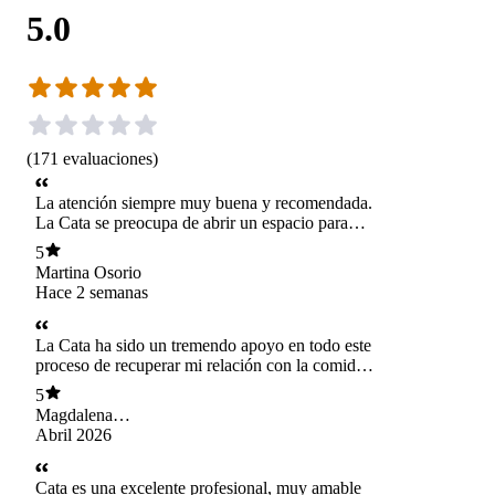
5.0
(
171
evaluaciones
)
La atención siempre muy buena y recomendada.
La Cata se preocupa de abrir un espacio para
poder sentirse cómoda.
5
Martina Osorio
Hace 2 semanas
La Cata ha sido un tremendo apoyo en todo este
proceso de recuperar mi relación con la comida.
Muy amable, comprensiva y profesional. Full
5
recomendada
Magdalena
Gutiérrez Pérez
Abril 2026
Cata es una excelente profesional, muy amable