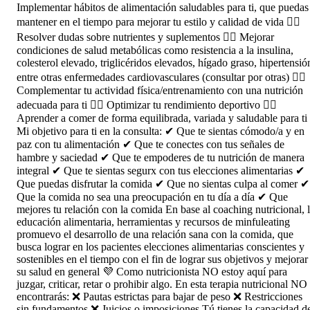
Implementar hábitos de alimentación saludables para ti, que puedas
mantener en el tiempo para mejorar tu estilo y calidad de vida 👉🏼
Resolver dudas sobre nutrientes y suplementos 👉🏼 Mejorar
condiciones de salud metabólicas como resistencia a la insulina,
colesterol elevado, triglicéridos elevados, hígado graso, hipertensió
entre otras enfermedades cardiovasculares (consultar por otras) 👉🏼
Complementar tu actividad física/entrenamiento con una nutrición
adecuada para ti 👉🏼 Optimizar tu rendimiento deportivo 👉🏼
Aprender a comer de forma equilibrada, variada y saludable para ti
Mi objetivo para ti en la consulta: ✔ Que te sientas cómodo/a y en
paz con tu alimentación ✔ Que te conectes con tus señales de
hambre y saciedad ✔ Que te empoderes de tu nutrición de manera
integral ✔ Que te sientas segurx con tus elecciones alimentarias ✔
Que puedas disfrutar la comida ✔ Que no sientas culpa al comer ✔
Que la comida no sea una preocupación en tu día a día ✔ Que
mejores tu relación con la comida En base al coaching nutricional, 
educación alimentaria, herramientas y recursos de minfuleating
promuevo el desarrollo de una relación sana con la comida, que
busca lograr en los pacientes elecciones alimentarias conscientes y
sostenibles en el tiempo con el fin de lograr sus objetivos y mejorar
su salud en general 💜 Como nutricionista NO estoy aquí para
juzgar, criticar, retar o prohibir algo. En esta terapia nutricional NO
encontrarás: ❌ Pautas estrictas para bajar de peso ❌ Restricciones
sin fundamentos ❌ Juicios o imposiciones Tú tienes la capacidad d