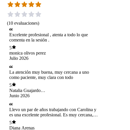
(
10
evaluaciones
)
Excelente profesional , atenta a todo lo que
comenta en la sesión .
5
monica olivos perez
Julio 2026
La atención muy buena, muy cercana a uno
como paciente, muy clara con todo
5
Natalia Guajardo
Flores
Junio 2026
Llevo un par de años trabajando con Carolina y
es una excelente profesional. Es muy cercana,
me ha entregado herramientas para la vida,
5
además me comparte lecturas, y siempre me he
Diana Arenas