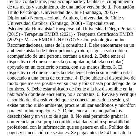
invito a contactarme, para acompañarte y facilitar el cumplimiento
de tus metas y surgimiento, de una mejor versión de ti. Formación 
Titulo Psicólogo, Universidad de Chile (Santiago, 2005) •
Diplomado Neuropsicología Adultos, Universidad de Chile y
Universidad Católica (Santiago, 2006) • Especialista en
Psicoterapia Humanista Transpersonal, Universidad Diego Portales
(2015) • Terapeuta EMDR (2021) • Terapeuta Certificado EMDR
(2023) • Master EMDR UNED (C) Sesión psicológica online.
Recomendaciones, antes de la consulta: 1. Debe encontrarse en un
ambiente aislado de interrupciones y ruido, si gusta solo o bien
acompañado de una persona cercana a usted. 2. Debe tener el
dispositivo del que se conecta (computador, tableta o celular)
apoyado en un escritorio o mesa, con sus manos libres. 3. El
dispositivo del que se conecta debe tener batería suficiente o estar
conectado a una toma de corriente. 4. Debe ubicar el dispositivo de
modo que me sea posible ver su cara y tórax hasta por debajo de lo
hombros. 5. Debe estar ubicado de frente a la luz disponible en la
habitación donde se encuentre, no a contraluz. 6. Revise y verifiqu
el sonido del dispositivo del que se conecta antes de la sesión, si
existe mucho ruido ambiente, procure utilizar audífonos y micrófo
para evitar interrupciones. 7. Debe tener a la mano pañuelos
desechables y un vasito de agua. 8. No está permitido grabar la
conferencia por su propia confidencialidad y mi responsabilidad
profesional con la información que se genere en ella. Política de
pagos y cancelación de sesiones: Se paga antes de 24 horas de la