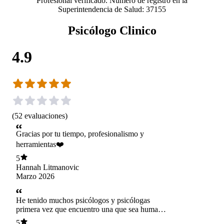
Profesional verificado. Número de registro en la
Superintendencia de Salud: 37155
Psicólogo Clinico
4.9
(
52
evaluaciones
)
Gracias por tu tiempo, profesionalismo y
herramientas❤️
5
Hannah Litmanovic
Marzo 2026
He tenido muchos psicólogos y psicólogas
primera vez que encuentro una que sea humana
seria profesional y empática y lo más importante
5