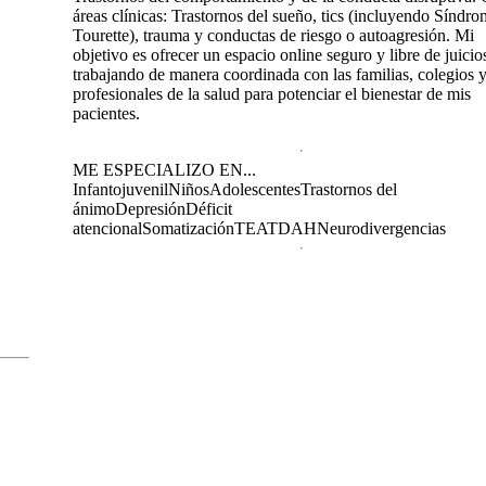
áreas clínicas: Trastornos del sueño, tics (incluyendo Síndr
Tourette), trauma y conductas de riesgo o autoagresión. Mi
objetivo es ofrecer un espacio online seguro y libre de juicio
trabajando de manera coordinada con las familias, colegios y
profesionales de la salud para potenciar el bienestar de mis
pacientes.
ME ESPECIALIZO EN...
Infantojuvenil
Niños
Adolescentes
Trastornos del
ánimo
Depresión
Déficit
atencional
Somatización
TEA
TDAH
Neurodivergencias