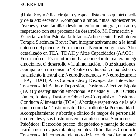
SOBRE MÍ
¡Hola! Soy médica cirujana y especialista en psiquiatría pedi
y de la adolescencia. Acompaño a niños, niñas, adolescentes
jóvenes y a sus familias desde un enfoque integral, cercano 
respetuoso con sus procesos de desarrollo. Mi Formación y
Especialización Psiquiatría Infanto-Adolescente. Postítulo e
Terapia Sistémica Breve: Para integrar activamente a la famil
entorno del paciente. Formación en Neurodivergencias: Abo
actualizado en TEA, TDAH y Altas Capacidades (AACC).
Formación en Psiconutrición: Para conectar de manera integr
emociones, el desarrollo y la alimentación. ¿Qué situaciones
acompaño en mi consulta? Realizo evaluación, diagnóstico 
tratamiento integral en: Neurodivergencias y Neurodesarroll
TEA, TDAH, Altas Capacidades y Discapacidad Intelectual
Trastornos del Ánimo: Depresión, Trastorno Afectivo Bipola
(TAB) y desregulación emocional. Ansiedad y TOC: Crisis 
pánico, fobias y Trastorno Obsesivo-Compulsivo. Trastornos
Conducta Alimentaria (TCA): Abordaje respetuoso de la rel
con la comida. Trastornos del Desarrollo de la Personalidad:
Acompañamiento y abordaje clínico de rasgos de personalid
emergentes y sus trastornos en la adolescencia. Síndromes
Psicóticos: Detección precoz, diagnóstico y manejo de cuad
psicóticos en etapas infanto-juveniles. Dificultades Conductu
Trastornos del comportamiento y de la conducta disruptiva. 