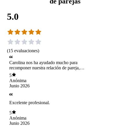
de parejas
5.0
(
15
evaluaciones
)
Carolina nos ha ayudado mucho para
recomponer nuestra relación de pareja,
comprender que muchas de las problemáticas
5
que tenemos no es por falta de amor si no de
Anónima
conocimiento en nuestras diversidades, nos da
Junio 2026
tareas y no nos cuestiona, nos sentimos
comprendidos y orientados, la recomiendo
1000% como terapia de pareja.
Excelente profesional.
5
Anónima
Junio 2026