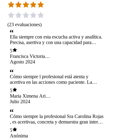
(
23
evaluaciones
)
Ella siempre con esta escucha activa y analítica.
Precisa, asertiva y con una capacidad para
entregar ese acompañamiento terapéutico que se
5
necesita. Grande mi Caro! 👏🏼
Francisca Victoria
Pinto Ramir
Agosto 2024
Cómo siempre l profesional está atenta y
acertiva en las acciones como paciente. La
recomiendo 10%
5
Maria Ximena Arias
Barrios
Julio 2024
Cómo siempre la profesional Sra Carolina Rojas
, es acertivaa, concreta y demuestra gran interés
por lo que planteo en cada sesión, no dejo de
5
agradecer me da foco para salir adelante, mi
Anónima