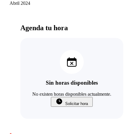
Psiquiatra Dr.Octavio Rojas de la Clínica Las
Abril 2024
Condes,está muy contento con su trabajo , ya
que observa avances sustanciales en mis
terapias.
Agenda tu hora
Sin horas disponibles
No existen horas disponibles actualmente.
Solicitar hora