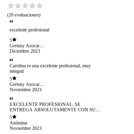
(
20
evaluaciones
)
excelente profesional
5
Greisny Azocar
Garcés
Diciembre 2023
Carolina es una excelente profesional, muy
integral
5
Greisny Azocar
Garcés
Noviembre 2023
EXCELENTE PROFESIONAL. SE
ENTREGA ABSOLUTAMENTE CON SUS
PACIENTES, CON ASERTIVIDAD Y
5
PACIENCIA. MUCHAS GRACIAS.
Anónima
Noviembre 2023