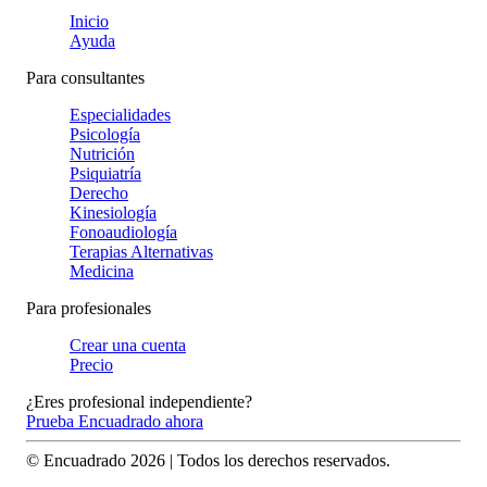
Inicio
Ayuda
Para consultantes
Especialidades
Psicología
Nutrición
Psiquiatría
Derecho
Kinesiología
Fonoaudiología
Terapias Alternativas
Medicina
Para profesionales
Crear una cuenta
Precio
¿Eres profesional independiente?
Prueba Encuadrado ahora
© Encuadrado
2026
| Todos los derechos reservados.