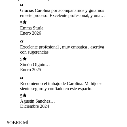
Gracias Carolina por acompañarnos y guiarnos
en este proceso. Excelente profesional, y una
persona muy cálida. Eternamente agradecidos.
5
Emma Sturla
Enero 2026
Excelente profesional , muy empatica , asertiva
con sugerencias
5
Simón Olguin
Hidalgo
Enero 2025
Recomiendo el trabajo de Carolina. Mi hijo se
siente seguro y confiado en este espacio.
5
Agustin Sanchez
Donoso
Diciembre 2024
SOBRE MÍ