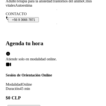
Adulto
Terapia para la ansiedad
Trastornos del ánimo
Crisis
vitales
Autoestima
CONTACTO
+56
9
3666
7871
Agenda tu hora
Atiende solo en
modalidad
online
.
Sesión de Orientación Online
Modalidad
Online
Duración
45 min
$0 CLP