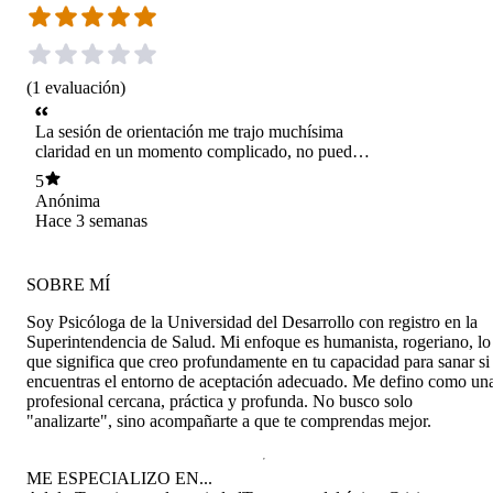
(
1
evaluación
)
La sesión de orientación me trajo muchísima
claridad en un momento complicado, no puedo
más que recomendarla a quienes no sepan cómo
5
avanzar o si hacer terapia o no. Carolina es una
Anónima
excelente psicóloga. Muy recomendable!
Hace 3 semanas
SOBRE MÍ
Soy Psicóloga de la Universidad del Desarrollo con registro en la
Superintendencia de Salud. Mi enfoque es humanista, rogeriano, lo
que significa que creo profundamente en tu capacidad para sanar si
encuentras el entorno de aceptación adecuado. Me defino como un
profesional cercana, práctica y profunda. No busco solo
"analizarte", sino acompañarte a que te comprendas mejor.
ME ESPECIALIZO EN...