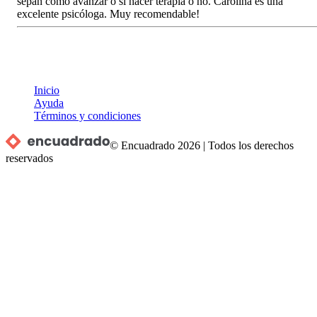
sepan cómo avanzar o si hacer terapia o no. Carolina es una
excelente psicóloga. Muy recomendable!
Inicio
Ayuda
Términos y condiciones
© Encuadrado
2026
|
Todos los derechos
reservados