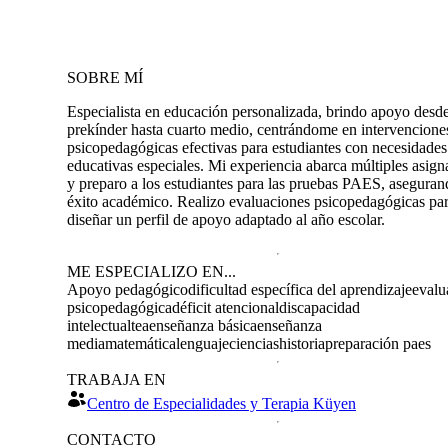
SOBRE MÍ
Especialista en educación personalizada, brindo apoyo desd
prekínder hasta cuarto medio, centrándome en intervencione
psicopedagógicas efectivas para estudiantes con necesidades
educativas especiales. Mi experiencia abarca múltiples asign
y preparo a los estudiantes para las pruebas PAES, aseguran
éxito académico. Realizo evaluaciones psicopedagógicas pa
diseñar un perfil de apoyo adaptado al año escolar.
ME ESPECIALIZO EN...
Apoyo pedagógico
dificultad específica del aprendizaje
evalu
psicopedagógica
déficit atencional
discapacidad
intelectual
tea
enseñanza básica
enseñanza
media
matemática
lenguaje
ciencias
historia
preparación paes
TRABAJA EN
Centro de Especialidades y Terapia Küyen
CONTACTO