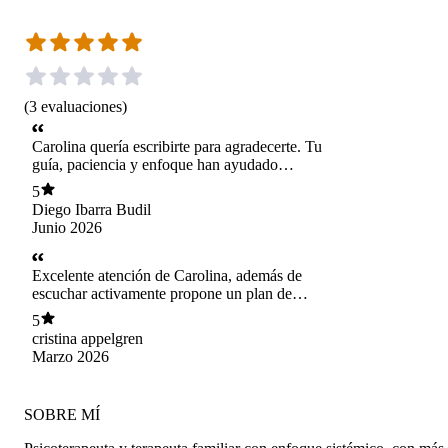
(
3
evaluaciones
)
Carolina quería escribirte para agradecerte. Tu
guía, paciencia y enfoque han ayudado
muchísimo a hijo a ordenar sus ideas y sentirse
5
mucho mejor. Sólo decir que eres muy
Diego Ibarra Budil
profesional con una empatia única que te
Junio 2026
recomiendo a cada momento cuando necesiten
una psicóloga.
Excelente atención de Carolina, además de
escuchar activamente propone un plan de
trabajo acorde a la realidad de una y que es
5
posible de cumplir , muy buen análisis de toda la
cristina appelgren
situación y por lo mismo pudimos llegar a
Marzo 2026
excelentes conclusiones
SOBRE MÍ