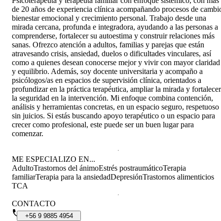
Psicoterapeuta y terapeuta familiar con enfoque sistémico, con más
de 20 años de experiencia clínica acompañando procesos de cambi
bienestar emocional y crecimiento personal. Trabajo desde una
mirada cercana, profunda e integradora, ayudando a las personas a
comprenderse, fortalecer su autoestima y construir relaciones más
sanas. Ofrezco atención a adultos, familias y parejas que están
atravesando crisis, ansiedad, duelos o dificultades vinculares, así
como a quienes desean conocerse mejor y vivir con mayor claridad
y equilibrio. Además, soy docente universitaria y acompaño a
psicólogos/as en espacios de supervisión clínica, orientados a
profundizar en la práctica terapéutica, ampliar la mirada y fortalecer
la seguridad en la intervención. Mi enfoque combina contención,
análisis y herramientas concretas, en un espacio seguro, respetuoso
sin juicios. Si estás buscando apoyo terapéutico o un espacio para
crecer como profesional, este puede ser un buen lugar para
comenzar.
ME ESPECIALIZO EN...
Adulto
Trastornos del ánimo
Estrés postraumático
Terapia
familiar
Terapia para la ansiedad
Depresión
Trastornos alimenticios
TCA
CONTACTO
+56
9
9885
4954