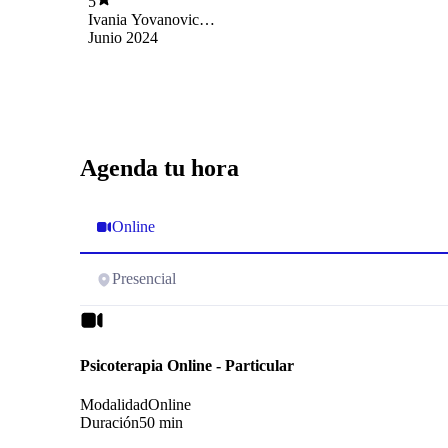
5
Ivania Yovanovic
Lopez
Junio 2024
Agenda tu hora
Online
Presencial
Psicoterapia Online - Particular
Modalidad
Online
Duración
50 min