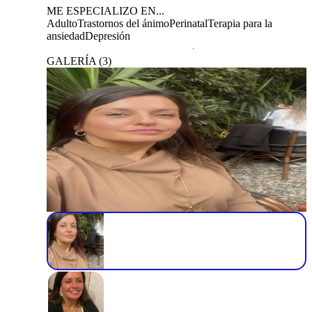
ME ESPECIALIZO EN...
Adulto
Trastornos del ánimo
Perinatal
Terapia para la
ansiedad
Depresión
GALERÍA
(
3
)