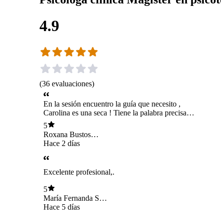
4.9
(
36
evaluaciones
)
En la sesión encuentro la guía que necesito ,
Carolina es una seca ! Tiene la palabra precisa !
Y se adapta como sea a las necesidades que uno
5
tiene. Gracias por tanto 🥰
Roxana Bustos
Ramos
Hace 2 días
Excelente profesional,.
5
María Fernanda San
Martín Rojas
Hace 5 días