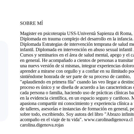
SOBRE MÍ
Magister en psicoterapia USS-Universtà Sapienza di Roma, I
Diplomada en trauma complejo del desarrollo en la infancia.
Diplomada Estrategias de intervención temprana de salud me
infantil. Diplomada en intervención en abuso sexual infantil 
Cursos y seminarios en el área de salud mental, apego y el 
en general. He acompañado a cientos de personas a transitar
una nuevs versión de si mismas, integrar experiencias doloro
aprender a mirarse con orgullo y a confiar en su ilimitado po
sintiéndome honrada de ser parte de su proceso de cambio,
"aplaudiendo en primera fila" cuando las veo llegar a desti
proceso es único y se diseña de acuerdo a las caracteristicas 
cada persona o familia, haciendo uso de prácticas clínicas b
en la evidencia científica, en un espacio seguro y cariñoso. 
apasiona compartiir mi conocimiento y experiencia clínica a 
de talleres, asesorías e instancias de formación en general, p
sobre todo, escribiendo. Soy autora del libro "Abrazo infinit
acompaño en el viaje de tu vida". www.carolinadigenova.cl
carolina.digenova.rojas