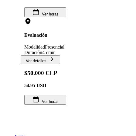
Ver horas
Evaluación
Modalidad
Presencial
Duración
45 min
Ver detalles
$50.000 CLP
54.95
USD
Ver horas