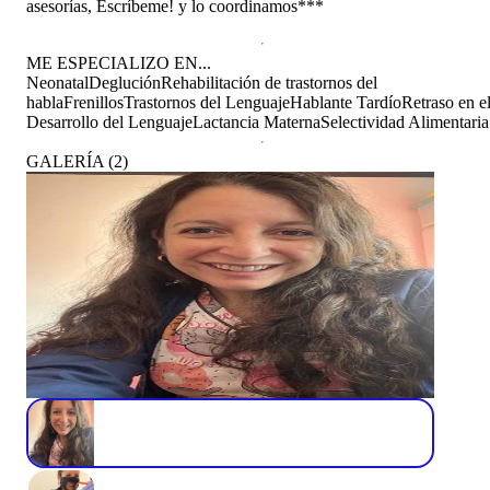
asesorías, Escríbeme! y lo coordinamos***
ME ESPECIALIZO EN...
Neonatal
Deglución
Rehabilitación de trastornos del
habla
Frenillos
Trastornos del Lenguaje
Hablante Tardío
Retraso en e
Desarrollo del Lenguaje
Lactancia Materna
Selectividad Alimentaria
GALERÍA
(
2
)