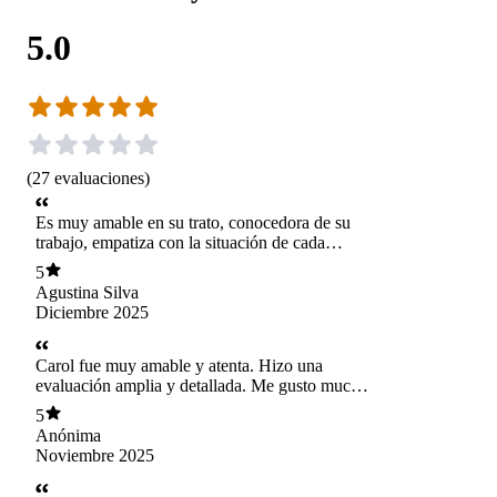
5.0
(
27
evaluaciones
)
Es muy amable en su trato, conocedora de su
trabajo, empatiza con la situación de cada
paciente, con sus tiempos y situación dedica
5
tiempo en explicar y ver todas las variantes.
Agustina Silva
Agradecida de su atención.
Diciembre 2025
Carol fue muy amable y atenta. Hizo una
evaluación amplia y detallada. Me gusto mucho
su atención.
5
Anónima
Noviembre 2025