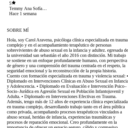
mi vida. Estaré siempre agradecida por su
5
calidad humana, su preocupación y por
Temmy Ana Sofía
ayudarme a salir adelante.🫶🏻
Vilches Montoya
Hace 1 semana
SOBRE MÍ
Hola, soy Carol Aravena, psicóloga clínica especializada en trauma
complejo y en el acompañamiento terapéutico de personas
sobrevivientes de abuso sexual en la infancia y adultez. egresada d
la universidad san sebastián el año 2016 con distinción. Mi trabajo
se sostiene en un enfoque profundamente humano, con perspectiva
de género y una comprensión del trauma centrada en el respeto, la
seguridad emocional y la reconstrucción de la propia historia.
Cuento con formación especializada en trauma y violencia sexual: 
Diplomado en Intervenciones Clínicas en Abuso Sexual en Infanci
y Adolescencia. • Diplomado en Evaluación e Intervención Psico–
Socio–Jurídica en Agresión Sexual en Población Infantojuvenil y
Adulta. • Diplomado en Intervenciones Efectivas en Trauma.
Además, tengo más de 12 años de experiencia clínica especializada
en trauma complejo, desarrollando trabajo tanto en el área pública
como privada, acompañando procesos terapéuticos vinculados a
abuso sexual, heridas de infancia, experiencias traumáticas y
procesos de reparación emocional. Creo profundamente en la
importancia de ofrecer un espacio seguro, cálido y compasivo,