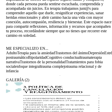
donde cada persona pueda sentirse escuchada, comprendida y
acompañada sin juicios. En terapia trabajamos junt@s para
comprender aquello que duele, resignificar experiencias, sanar
heridas emocionales y abrir camino hacia una vida con mayor
conexión, autocompasión, resiliencia y bienestar. Este espacio nace
para compartir reflexiones, información y recursos que acompañen
tu proceso, recordándote siempre que no tienes que recorrer este
camino en soledad.
ME ESPECIALIZO EN...
Adulto
Terapia para la ansiedad
Trastornos del ánimo
Depresión
Estr
postraumático
Bipolaridad
Cognitivo conductual
trauma
terapia
narrativa
Trastornos de la personalidad
Tratamientos para fobia
social
enfoque integral
trauma complejo
trauma relacional y de
infancia
GALERÍA
(
2
)