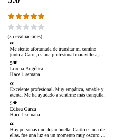
(
35
evaluaciones
)
Me siento afortunada de transitar mi camino
junto a Carol, es una profesional maravillosa,
empática, su capacidad de contener y entregar
5
esperanza y luz para avanzar son un salvavidas
Lorena Angélica
en estos tiempos, la recomiendo 100 % y dentro
Torres Manríquez
Hace 1 semana
de mis 47 años es quien me ha enseñado a ver la
vida con una mirada más segura y firme de
quien hoy soy, gracias Carol por compartir tu
Excelente profesional. Muy empática, amable y
sabiduría, experiencia y profesionalismo!!!
atenta. Me ha ayudado a sentirme más tranquila.
5
Edissa Garza
Hace 1 semana
Hay personas que dejan huella. Carito es una de
ellas, fue una luz en un momento muy oscuro de