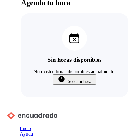
Agenda tu hora
ayudarme a ordenar, aterrizar ideas y manejar
mejor las lucas. Gracias Carmen, eres seca 🙌
¡Obvio que reservo la próxima hora!
Sin horas disponibles
No existen horas disponibles actualmente.
Solicitar hora
Inicio
Ayuda