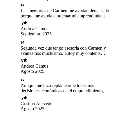
Las mentorias de Carmen me ayudan demasiado
porque me ayuda a ordenar mi emprendimiento
para que crezca. Además me ayuda a ampliar mi
5
horizonte de ideas. Siempre salgo muy
Andrea Camus
agradecida y con nuevos desafíos. La
Septiembre 2025
recomiendo al 1000%
Segunda vez que tengo asesoría con Carmen y
avanzamos muchísimo. Estoy muy contenta
porque su ayuda ha sido tremenda. Llevo 5 años
5
siendo emprendedora y recién ahora tengo una
Andrea Camus
guía clar, directa y efectiva. La recomiendo
Agosto 2025
muchísimo. Carmen es la indicada para
impulsar. Gracias por tanto🙏💖
Aunque me hizo replantearme todas mis
decisiones económicas en el emprendimiento,
agradezco la honestidad, claridad y power de
5
Carmen. Desde el minuto uno me leyó: puso en
Cristina Acevedo
palabras simples lo que a veces una sabe, pero
Agosto 2025
no logra entender ni ver. Los emprendedores
muchsa veces queremos hacerlas todas, y con
ella sentí que puedo crecer, pero con foco. Me
dio tareas concretas y vi un compromiso real en