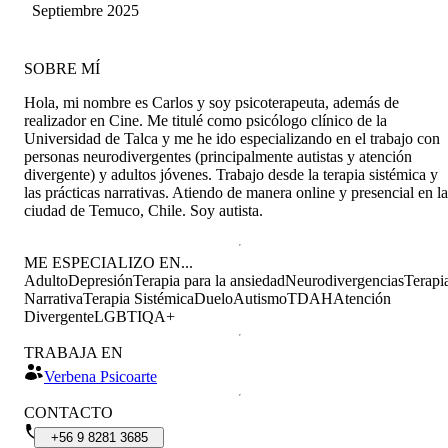
Flores
Septiembre 2025
SOBRE MÍ
Hola, mi nombre es Carlos y soy psicoterapeuta, además de
realizador en Cine. Me titulé como psicólogo clínico de la
Universidad de Talca y me he ido especializando en el trabajo con
personas neurodivergentes (principalmente autistas y atención
divergente) y adultos jóvenes. Trabajo desde la terapia sistémica y
las prácticas narrativas. Atiendo de manera online y presencial en la
ciudad de Temuco, Chile. Soy autista.
ME ESPECIALIZO EN...
Adulto
Depresión
Terapia para la ansiedad
Neurodivergencias
Terapi
Narrativa
Terapia Sistémica
Duelo
Autismo
TDAH
Atención
Divergente
LGBTIQA+
TRABAJA EN
Verbena Psicoarte
CONTACTO
+56
9
8281
3685