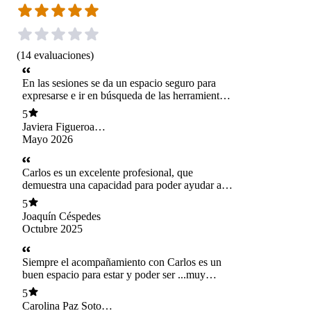
(
14
evaluaciones
)
En las sesiones se da un espacio seguro para
expresarse e ir en búsqueda de las herramientas
que una necesita. Desde el comienzo hay
5
claridad en cuanto a los objetivos que tendrán
Javiera Figueroa
las sesiones según los intereses o inquietudes
Severino
Mayo 2026
propias. Además, Carlos reafirma esto en cada
sesión y está atento a resolver cualquier duda
que pueda seguir durante este proceso. Me he
Carlos es un excelente profesional, que
sentido cómoda y he podido notar avances
demuestra una capacidad para poder ayudar a
satisfactorios en el entendimiento de mí misma.
sus pacientes (incluyéndome) de acuerdo a la
5
necesidad del atendido.
Joaquín Céspedes
Octubre 2025
Siempre el acompañamiento con Carlos es un
buen espacio para estar y poder ser ...muy
cómodo ☺️
5
Carolina Paz Soto