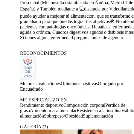
Presencial (Mi consulta esta ubicada en Ñuñoa, Metro Chile
España) y También mediante a 💻distancia por Videollamad
puedo ayudar a mejorar tú alimentación, que se transforme 
gran aliado para que puedas lograr tus objetivos🎯 No atien
pacientes con patologías oncológicas, Hepáticas, enfermedad
aguda o crónica, Cuadros digestivos agudos o disbiosis intest
Si tienes alguna enfermedad pregunta antes de agendar
RECONOCIMIENTOS
Mejores evaluaciones
Opiniones positivas
Otorgado por
Encuadrado
ME ESPECIALIZO EN...
Rendimiento deportivo
Composición corporal
Perdida de
grasa
Aumento masa muscular
Resistencia a la insulina
Hábito
alimentación
Sobrepeso/Obesidad
Suplementación
GALERÍA
(
2
)