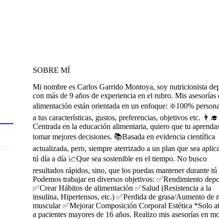
SOBRE MÍ
Mi nombre es Carlos Garrido Montoya, soy nutricionista de
con más de 9 años de experiencia en el rubro. Mis asesorías
alimentación están orientada en un enfoque: ❇️100% person
a tus características, gustos, preferencias, objetivos etc. 👨‍🎓
Centrada en la educación alimentaria, quiero que tu aprenda
tomar mejores decisiones. 📚Basada en evidencia científica
actualizada, pero, siempre aterrizado a un plan que sea aplic
tú día a día 📈Que sea sostenible en el tiempo. No busco
resultados rápidos, sino, que los puedas mantener durante tú
Podemos trabajar en diversos objetivos: ✅Rendimiento depo
✅Crear Hábitos de alimentación ✅Salud (Resistencia a la
insulina, Hipertensos, etc.) ✅Perdida de grasa/Aumento de 
muscular ✅Mejorar Composición Corporal Estética *Solo a
a pacientes mayores de 16 años. Realizo mis asesorías en m