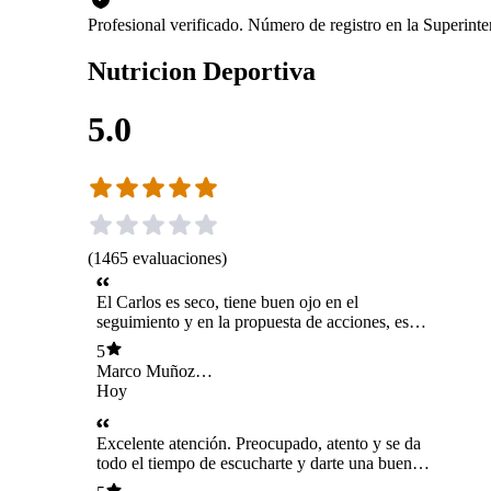
Profesional verificado. Número de registro en la Superin
Nutricion Deportiva
5.0
(
1465
evaluaciones
)
El Carlos es seco, tiene buen ojo en el
seguimiento y en la propuesta de acciones, es
super concreto y permite visualizar facilmente la
5
ruta a seguir para obtener los resultados
Marco Muñoz
esperados.
Zuñiga
Hoy
Excelente atención. Preocupado, atento y se da
todo el tiempo de escucharte y darte una buena
pauta nutricional. Lo recomiendo 100%