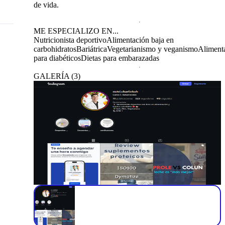
de vida.
ME ESPECIALIZO EN...
Nutricionista deportivo
Alimentación baja en
carbohidratos
Bariátrica
Vegetarianismo y veganismo
Aliment
para diabéticos
Dietas para embarazadas
GALERÍA
(
3
)