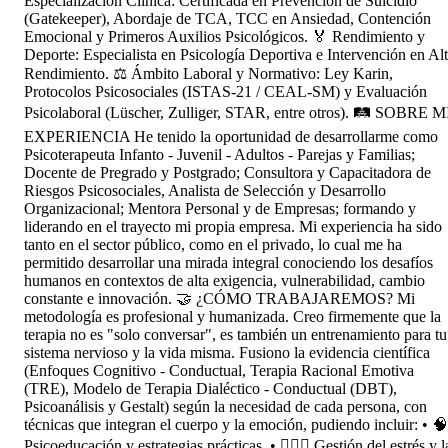
Especialización Clínica: Certificada en Prevención de Suicidio
(Gatekeeper), Abordaje de TCA, TCC en Ansiedad, Contención
Emocional y Primeros Auxilios Psicológicos. 🏅 Rendimiento y
Deporte: Especialista en Psicología Deportiva e Intervención en Al
Rendimiento. ⚖️ Ámbito Laboral y Normativo: Ley Karin,
Protocolos Psicosociales (ISTAS-21 / CEAL-SM) y Evaluación
Psicolaboral (Lüscher, Zulliger, STAR, entre otros). 🛤️ SOBRE M
EXPERIENCIA He tenido la oportunidad de desarrollarme como
Psicoterapeuta Infanto - Juvenil - Adultos - Parejas y Familias;
Docente de Pregrado y Postgrado; Consultora y Capacitadora de
Riesgos Psicosociales, Analista de Selección y Desarrollo
Organizacional; Mentora Personal y de Empresas; formando y
liderando en el trayecto mi propia empresa. Mi experiencia ha sido
tanto en el sector público, como en el privado, lo cual me ha
permitido desarrollar una mirada integral conociendo los desafíos
humanos en contextos de alta exigencia, vulnerabilidad, cambio
constante e innovación. 🤝 ¿CÓMO TRABAJAREMOS? Mi
metodología es profesional y humanizada. Creo firmemente que la
terapia no es "solo conversar", es también un entrenamiento para tu
sistema nervioso y la vida misma. Fusiono la evidencia científica
(Enfoques Cognitivo - Conductual, Terapia Racional Emotiva
(TRE), Modelo de Terapia Dialéctico - Conductual (DBT),
Psicoanálisis y Gestalt) según la necesidad de cada persona, con
técnicas que integran el cuerpo y la emoción, pudiendo incluir: • 🧠
Psicoeducación y estrategias prácticas. • 🧘🏻‍♀️ Gestión del estrés y l