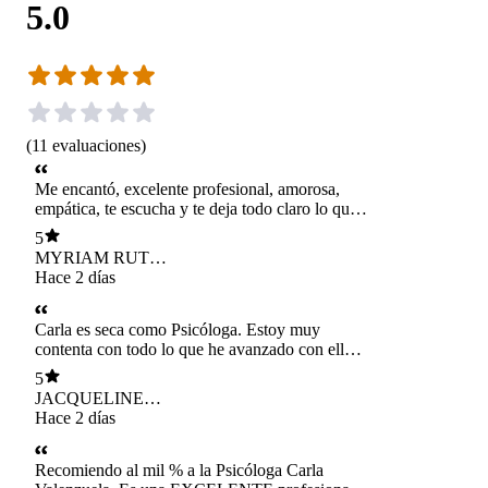
5.0
(
11
evaluaciones
)
Me encantó, excelente profesional, amorosa,
empática, te escucha y te deja todo claro lo que
se va ir haciendo. Lo mejor que te hace sentir en
5
confianza y cómoda, 100% recomendada.
MYRIAM RUTH
SCHWAZENBERG
Hace 2 días
PINTO
Carla es seca como Psicóloga. Estoy muy
contenta con todo lo que he avanzado con ella.
De verdad la recomiendo al 100%.
5
JACQUELINE
CIFUENTES
Hace 2 días
HERMOSILLA
Recomiendo al mil % a la Psicóloga Carla