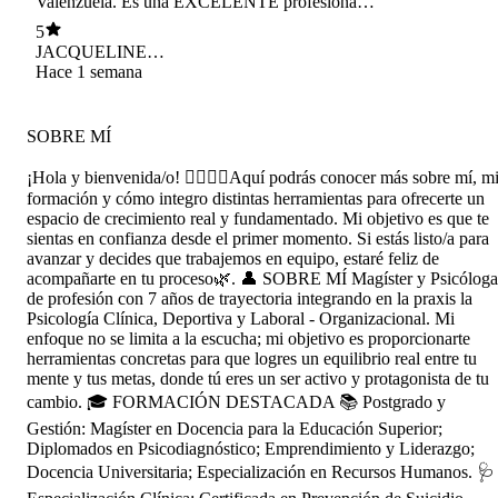
Valenzuela. Es una EXCELENTE profesional,
además muy humana. Sus aranceles son muy
5
razonables y su atención un 7.0 llevo menos de
JACQUELINE
un semestre con ella y he avanzado demasiado.
CIFUENTES
Hace 1 semana
Respeta el tiempo de la consulta, etc. De verdad
HERMOSILLA
si toman hora con ella no se van a arrepentir,
porque es muy comprometida con el avance de
SOBRE MÍ
sus pacientes.
¡Hola y bienvenida/o! 🙋🏻‍♀️✨Aquí podrás conocer más sobre mí, m
formación y cómo integro distintas herramientas para ofrecerte un
espacio de crecimiento real y fundamentado. Mi objetivo es que te
sientas en confianza desde el primer momento. Si estás listo/a para
avanzar y decides que trabajemos en equipo, estaré feliz de
acompañarte en tu proceso🌿. 👤 SOBRE MÍ Magíster y Psicóloga
de profesión con 7 años de trayectoria integrando en la praxis la
Psicología Clínica, Deportiva y Laboral - Organizacional. Mi
enfoque no se limita a la escucha; mi objetivo es proporcionarte
herramientas concretas para que logres un equilibrio real entre tu
mente y tus metas, donde tú eres un ser activo y protagonista de tu
cambio. 🎓 FORMACIÓN DESTACADA 📚 Postgrado y
Gestión: Magíster en Docencia para la Educación Superior;
Diplomados en Psicodiagnóstico; Emprendimiento y Liderazgo;
Docencia Universitaria; Especialización en Recursos Humanos. 🩺