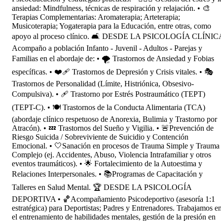
ansiedad: Mindfulness, técnicas de respiración y relajación. • 🎨
Terapias Complementarias: Aromaterapia; Arteterapia;
Musicoterapia; Yogaterapia para la Educación, entre otras, como
apoyo al proceso clínico. 🛋️ DESDE LA PSICOLOGÍA CLÍNIC
Acompaño a población Infanto - Juvenil - Adultos - Parejas y
Familias en el abordaje de: • 🌪️ Trastornos de Ansiedad y Fobias
específicas. • ❤️‍🩹 Trastornos de Depresión y Crisis vitales. • 🎭
Trastornos de Personalidad (Límite, Histriónica, Obsesivo-
Compulsiva). • 🩹 Trastorno por Estrés Postraumático (TEPT)
(TEPT-C). • 🍽️ Trastornos de la Conducta Alimentaria (TCA)
(abordaje clínico respetuoso de Anorexia, Bulimia y Trastorno por
Atracón). • 💤 Trastornos del Sueño y Vigilia. • 🚨Prevención de
Riesgo Suicida / Sobreviviente de Suicidio y Contención
Emocional. • 🤍Sanación en procesos de Trauma Simple y Trauma
Complejo (ej. Accidentes, Abuso, Violencia Intrafamiliar y otros
eventos traumáticos). • 🌟 Fortalecimiento de la Autoestima y
Relaciones Interpersonales. • 📚Programas de Capacitación y
Talleres en Salud Mental. 🏆 DESDE LA PSICOLOGÍA
DEPORTIVA • 🏀Acompañamiento Psicodeportivo (asesoría 1:1
estratégica) para Deportistas; Padres y Entrenadores. Trabajamos e
el entrenamiento de habilidades mentales, gestión de la presión en