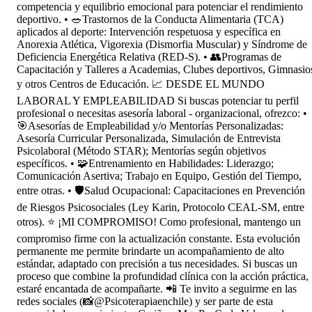
competencia y equilibrio emocional para potenciar el rendimiento
deportivo. • 🥗Trastornos de la Conducta Alimentaria (TCA)
aplicados al deporte: Intervención respetuosa y específica en
Anorexia Atlética, Vigorexia (Dismorfia Muscular) y Síndrome de
Deficiencia Energética Relativa (RED-S). • 👥Programas de
Capacitación y Talleres a Academias, Clubes deportivos, Gimnasio
y otros Centros de Educación. 📈 DESDE EL MUNDO
LABORAL Y EMPLEABILIDAD Si buscas potenciar tu perfil
profesional o necesitas asesoría laboral - organizacional, ofrezco: •
🎯Asesorías de Empleabilidad y/o Mentorías Personalizadas:
Asesoría Curricular Personalizada, Simulación de Entrevista
Psicolaboral (Método STAR); Mentorías según objetivos
específicos. • 🧩Entrenamiento en Habilidades: Liderazgo;
Comunicación Asertiva; Trabajo en Equipo, Gestión del Tiempo,
entre otras. • 🛡️Salud Ocupacional: Capacitaciones en Prevención
de Riesgos Psicosociales (Ley Karin, Protocolo CEAL-SM, entre
otros). ⭐ ¡MI COMPROMISO! Como profesional, mantengo un
compromiso firme con la actualización constante. Esta evolución
permanente me permite brindarte un acompañamiento de alto
estándar, adaptado con precisión a tus necesidades. Si buscas un
proceso que combine la profundidad clínica con la acción práctica,
estaré encantada de acompañarte. 📲 Te invito a seguirme en las
redes sociales (📸@Psicoterapiaenchile) y ser parte de esta