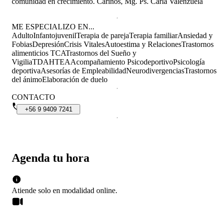
comunidad en crecimiento. Cariños, Mg. Ps. Carla Valenzuela
ME ESPECIALIZO EN...
Adulto
Infantojuvenil
Terapia de pareja
Terapia familiar
Ansiedad y
Fobias
Depresión
Crisis Vitales
Autoestima y Relaciones
Trastornos
alimenticios TCA
Trastornos del Sueño y
Vigilia
TDAH
TEA
Acompañamiento Psicodeportivo
Psicología
deportiva
Asesorías de Empleabilidad
Neurodivergencias
Trastornos
del ánimo
Elaboración de duelo
CONTACTO
+56
9
9409
7241
Agenda tu hora
Atiende solo en
modalidad
online
.