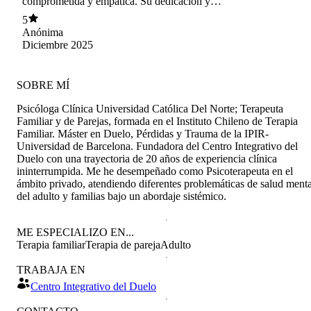
comprometida y empática. Su dedicación y
humanidad permiten crear un lugar seguro en mi
5
experiencia como paciente. Agradezco tenerla
Anónima
en mi vida.
Diciembre 2025
SOBRE MÍ
Psicóloga Clínica Universidad Católica Del Norte; Terapeuta
Familiar y de Parejas, formada en el Instituto Chileno de Terapia
Familiar. Máster en Duelo, Pérdidas y Trauma de la IPIR-
Universidad de Barcelona. Fundadora del Centro Integrativo del
Duelo con una trayectoria de 20 años de experiencia clínica
ininterrumpida. Me he desempeñado como Psicoterapeuta en el
ámbito privado, atendiendo diferentes problemáticas de salud menta
del adulto y familias bajo un abordaje sistémico.
ME ESPECIALIZO EN...
Terapia familiar
Terapia de pareja
Adulto
TRABAJA EN
Centro Integrativo del Duelo