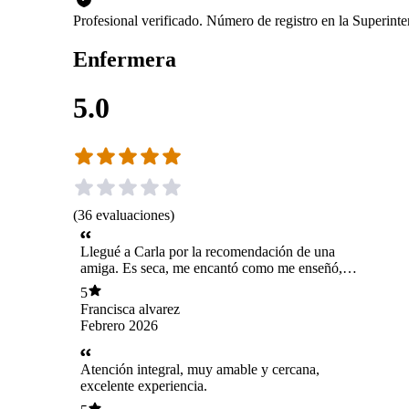
Profesional verificado. Número de registro en la Superint
Enfermera
5.0
(
36
evaluaciones
)
Llegué a Carla por la recomendación de una
amiga. Es seca, me encantó como me enseñó, se
dio el tiempo para explicar para que
5
practicáramos y para responder todas mis
Francisca alvarez
consultas. La mega recomiendo!
Febrero 2026
Atención integral, muy amable y cercana,
excelente experiencia.