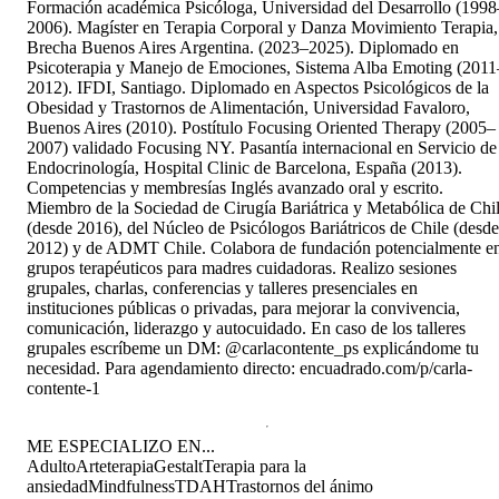
Formación académica Psicóloga, Universidad del Desarrollo (1998
2006). Magíster en Terapia Corporal y Danza Movimiento Terapia,
Brecha Buenos Aires Argentina. (2023–2025). Diplomado en
Psicoterapia y Manejo de Emociones, Sistema Alba Emoting (2011
2012). IFDI, Santiago. Diplomado en Aspectos Psicológicos de la
Obesidad y Trastornos de Alimentación, Universidad Favaloro,
Buenos Aires (2010). Postítulo Focusing Oriented Therapy (2005–
2007) validado Focusing NY. Pasantía internacional en Servicio de
Endocrinología, Hospital Clinic de Barcelona, España (2013).
Competencias y membresías Inglés avanzado oral y escrito.
Miembro de la Sociedad de Cirugía Bariátrica y Metabólica de Chi
(desde 2016), del Núcleo de Psicólogos Bariátricos de Chile (desde
2012) y de ADMT Chile. Colabora de fundación potencialmente e
grupos terapéuticos para madres cuidadoras. Realizo sesiones
grupales, charlas, conferencias y talleres presenciales en
instituciones públicas o privadas, para mejorar la convivencia,
comunicación, liderazgo y autocuidado. En caso de los talleres
grupales escríbeme un DM: @carlacontente_ps explicándome tu
necesidad. Para agendamiento directo: encuadrado.com/p/carla-
contente-1
ME ESPECIALIZO EN...
Adulto
Arteterapia
Gestalt
Terapia para la
ansiedad
Mindfulness
TDAH
Trastornos del ánimo