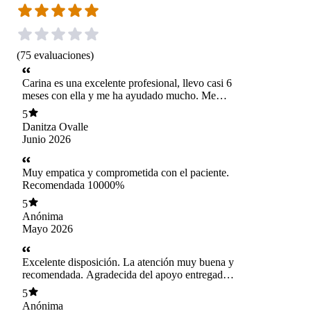
(
75
evaluaciones
)
Carina es una excelente profesional, llevo casi 6
meses con ella y me ha ayudado mucho. Me
siento muy comoda con ella y le tengo mucha
5
confianza, puedo ser libre de decir lo que siento
Danitza Ovalle
sin sentirme juzgada, sino que comprendida y
Junio 2026
escuchada. Además, tiene muy buena dispición
en acomodar la agenda.
Muy empatica y comprometida con el paciente.
Recomendada 10000%
5
Anónima
Mayo 2026
Excelente disposición. La atención muy buena y
recomendada. Agradecida del apoyo entregado
en cada sesión, un gran ancla en medio de las
5
tormentas emocionales.
Anónima