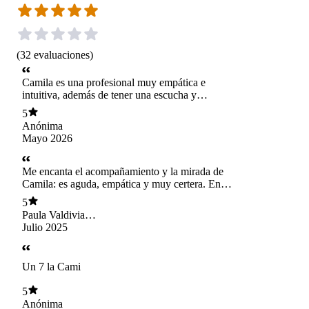
(
32
evaluaciones
)
Camila es una profesional muy empática e
intuitiva, además de tener una escucha y
observación muy atenta que siempre he
5
agradecido. También destaco las herramientas
Anónima
que me ha dado para gestionar mis emociones.
Mayo 2026
Me encanta el acompañamiento y la mirada de
Camila: es aguda, empática y muy certera. En
solo dos sesiones ya hemos identificado las
5
áreas fundamentales para abordar en el proceso
Paula Valdivia
terapéutico. Me siento muy bien acompañada.
Martínez
Julio 2025
Gracias Cami!!
Un 7 la Cami
5
Anónima