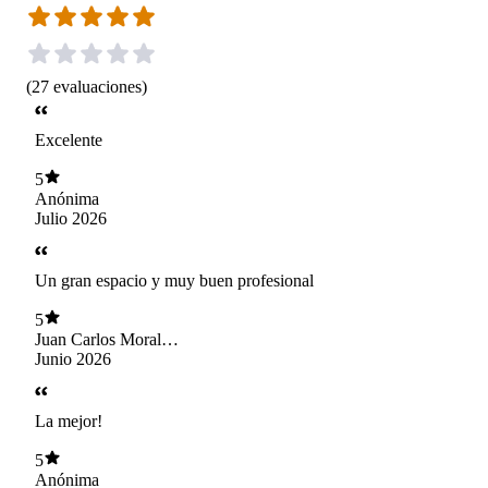
(
27
evaluaciones
)
Excelente
5
Anónima
Julio 2026
Un gran espacio y muy buen profesional
5
Juan Carlos Morales
Duran
Junio 2026
La mejor!
5
Anónima