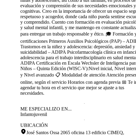
niñas y adolescentes, así como a sus familias, en procesos de
evaluación y comprensión de sus necesidades emocionales y
cognitivas. Creo en la importancia de ofrecer un espacio seg
respetuoso y acogedor, donde cada niño pueda sentirse esc
y comprendido. Cuento con formación en evaluación psicol
y salud mental infantil, y me mantengo en constante actualiz
para entregar un trabajo responsable y ético. 🎓 Formación 
certificaciones Primeros Auxilios Psicológicos (PAP) – AD
Trastornos en la niñez y adolescencia: depresión, ansiedad y
suicidabilidad – ADIPA Psicofarmacología clínica en infanci
adolescencia para el trabajo interdisciplinario en salud menta
ADIPA Certificación en Escala Wechsler de Inteligencia par
Niños – Quinta Edición (WISC-V):Nivel inicial, Nivel inte
y Nivel avanzado 📋 Modalidad de atención Atención presen
online, según el servicio Horarios con agenda previa 📅 Te i
agendar tu hora en el servicio que mejor se ajuste a tus
necesidades.
ME ESPECIALIZO EN...
Infantojuvenil
UBICACIÓN
José Santos Ossa 2065 oficina 13 edificio CIMEQ,