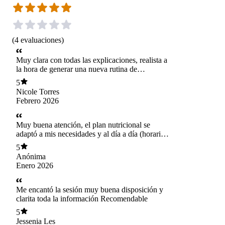
(
4
evaluaciones
)
Muy clara con todas las explicaciones, realista a
la hora de generar una nueva rutina de
alimentación. Muy dispuesta a resolver mis
5
dudas. Me gustó la orientación que me dio!
Nicole Torres
Febrero 2026
Muy buena atención, el plan nutricional se
adaptó a mis necesidades y al día a día (horarios
extensos de trabajo y poco tiempo para
5
organizarme), así es que 100% recomendada ☺️
Anónima
Enero 2026
Me encantó la sesión muy buena disposición y
clarita toda la información Recomendable
5
Jessenia Les