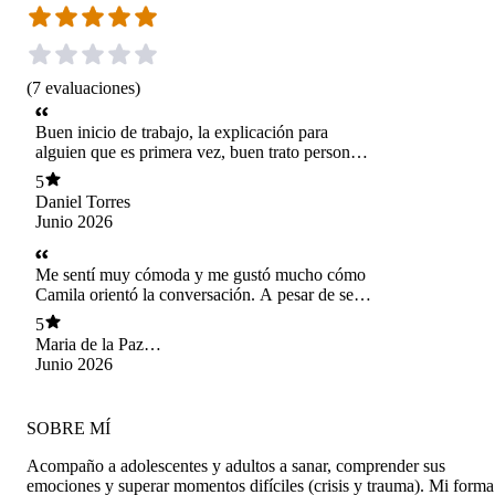
(
7
evaluaciones
)
Buen inicio de trabajo, la explicación para
alguien que es primera vez, buen trato personal,
profesionalidad, seguridad profesional.
5
Daniel Torres
Junio 2026
Me sentí muy cómoda y me gustó mucho cómo
Camila orientó la conversación. A pesar de ser
nuestra primera sesión sentí que hizo las
5
preguntas correctas para obtener información
Maria de la Paz
importante sobre mi y lo que me inquieta o me
Carriedo
Junio 2026
gustaría explorar. Gracias Camila, nos vemos
pronto. :)
SOBRE MÍ
Acompaño a adolescentes y adultos a sanar, comprender sus
emociones y superar momentos difíciles (crisis y trauma). Mi forma