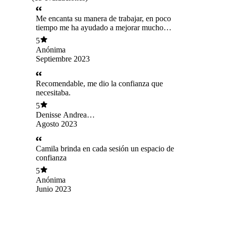
Me encanta su manera de trabajar, en poco
tiempo me ha ayudado a mejorar mucho
emocionalmente, la recomiendo mucho
5
Anónima
Septiembre 2023
Recomendable, me dio la confianza que
necesitaba.
5
Denisse Andrea
Castro García
Agosto 2023
Camila brinda en cada sesión un espacio de
confianza
5
Anónima
Junio 2023