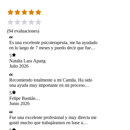
(
94
evaluaciones
)
Es una excelente psicoterapeuta, me ha ayudado
en lo largo de 7 meses y puedo decir que fue
una gran inversión en mi salud mental.
5
Natalia Lara Apang
Julio 2026
Recomiendo totalmente a mi Camila. Ha sido
una ayuda muy importante en mi proceso
personal, porque me ha acompañado a entender
5
mejor mi entorno, mis sentimientos y la forma
Felipe Bastián
en que mis pensamientos se relacionan con lo
Yutronic Rivera
Junio 2026
que siento. También me ha ayudado a mirar
situaciones que viví en mi niñez y comprender
cómo esas experiencias influyen en mi vida
Fue una excelente profesional y muy directa me
actual, aprendiendo a vivir con ellas de una
gustó mucho que trabajáramos en base a
manera más sana. Valoro mucho la confianza
objetivos me ayudó demasiado