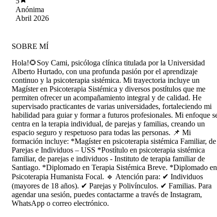
5
que genera en cada sesión. Me hace sentir
Anónima
escuchado, comprendido y con la libertad de
Abril 2026
conversar de todo. Además, recuerda mi historia
y eso hace que el proceso se sienta muy
humano. Gracias a su apoyo he podido avanzar,
SOBRE MÍ
entenderme mejor y sentirme más tranquilo
conmigo mismo.
Hola!🌻Soy Cami, psicóloga clínica titulada por la Universidad
Alberto Hurtado, con una profunda pasión por el aprendizaje
continuo y la psicoterapia sistémica. Mi trayectoria incluye un
Magíster en Psicoterapia Sistémica y diversos postítulos que me
permiten ofrecer un acompañamiento integral y de calidad. He
supervisado practicantes de varias universidades, fortaleciendo mi
habilidad para guiar y formar a futuros profesionales. Mi enfoque s
centra en la terapia individual, de parejas y familias, creando un
espacio seguro y respetuoso para todas las personas. 📌 Mi
formación incluye: *Magíster en psicoterapia sistémica Familiar, de
Parejas e Individuos – USS *Postítulo en psicoterapia sistémica
familiar, de parejas e individuos - Instituto de terapia familiar de
Santiago. *Diplomado en Terapia Sistémica Breve. *Diplomado en
Psicoterapia Humanista Focal. 🔹 Atención para: ✔ Individuos
(mayores de 18 años). ✔ Parejas y Polivínculos. ✔ Familias. Para
agendar una sesión, puedes contactarme a través de Instagram,
WhatsApp o correo electrónico.