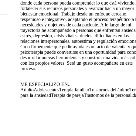
donde cada persona pueda comprender lo que está viviendo,
fortalecer sus recursos personales y avanzar hacia un mayor
bienestar emocional. Trabajo desde un enfoque cercano,
respetuoso e integrativo, adaptando el proceso terapéutico a 
necesidades y objetivos de cada paciente. A lo largo de mi
trayectoria he acompañado a personas que enfrentan ansieda
estrés, depresión, crisis vitales, duelos, dificultades en las
relaciones interpersonales, autoestima y regulación emociona
Creo firmemente que pedir ayuda es un acto de valentía y qu
psicoterapia puede convertirse en una oportunidad para cono
desarrollar nuevas herramientas y construir una vida más co
con los propios valores. Será un gusto acompañarte en este
proceso.
ME ESPECIALIZO EN...
Adulto
Adolescentes
Terapia familiar
Trastornos del ánimo
Ter
para la ansiedad
Terapia de pareja
Trastornos de la personalid