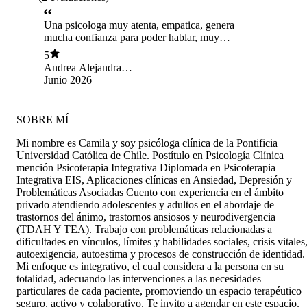
Una psicologa muy atenta, empatica, genera
mucha confianza para poder hablar, muy
recomendada.
5
Andrea Alejandra
Vergara Meckes
Junio 2026
SOBRE MÍ
Mi nombre es Camila y soy psicóloga clínica de la Pontificia
Universidad Católica de Chile. Postítulo en Psicología Clínica
mención Psicoterapia Integrativa Diplomada en Psicoterapia
Integrativa EIS, Aplicaciones clínicas en Ansiedad, Depresión y
Problemáticas Asociadas Cuento con experiencia en el ámbito
privado atendiendo adolescentes y adultos en el abordaje de
trastornos del ánimo, trastornos ansiosos y neurodivergencia
(TDAH Y TEA). Trabajo con problemáticas relacionadas a
dificultades en vínculos, límites y habilidades sociales, crisis vitales
autoexigencia, autoestima y procesos de construcción de identidad.
Mi enfoque es integrativo, el cual considera a la persona en su
totalidad, adecuando las intervenciones a las necesidades
particulares de cada paciente, promoviendo un espacio terapéutico
seguro, activo y colaborativo. Te invito a agendar en este espacio.