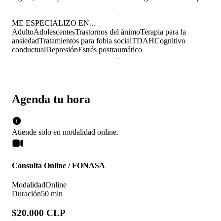
ME ESPECIALIZO EN...
Adulto
Adolescentes
Trastornos del ánimo
Terapia para la
ansiedad
Tratamientos para fobia social
TDAH
Cognitivo
conductual
Depresión
Estrés postraumático
Agenda tu hora
Atiende solo en
modalidad
online
.
Consulta Online / FONASA
Modalidad
Online
Duración
50 min
$20.000 CLP