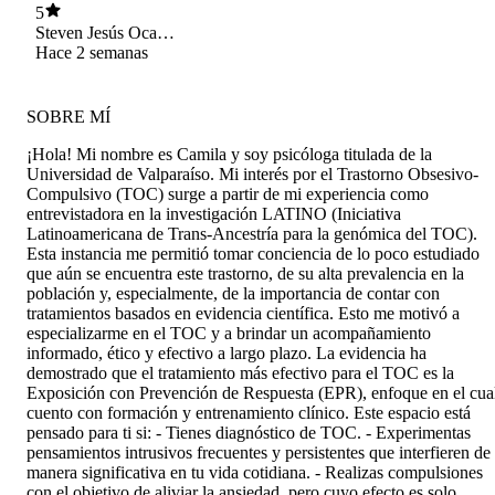
5
Steven Jesús Ocaña
Valverde
Hace 2 semanas
SOBRE MÍ
¡Hola! Mi nombre es Camila y soy psicóloga titulada de la
Universidad de Valparaíso. Mi interés por el Trastorno Obsesivo-
Compulsivo (TOC) surge a partir de mi experiencia como
entrevistadora en la investigación LATINO (Iniciativa
Latinoamericana de Trans-Ancestría para la genómica del TOC).
Esta instancia me permitió tomar conciencia de lo poco estudiado
que aún se encuentra este trastorno, de su alta prevalencia en la
población y, especialmente, de la importancia de contar con
tratamientos basados en evidencia científica. Esto me motivó a
especializarme en el TOC y a brindar un acompañamiento
informado, ético y efectivo a largo plazo. La evidencia ha
demostrado que el tratamiento más efectivo para el TOC es la
Exposición con Prevención de Respuesta (EPR), enfoque en el cua
cuento con formación y entrenamiento clínico. Este espacio está
pensado para ti si: - Tienes diagnóstico de TOC. - Experimentas
pensamientos intrusivos frecuentes y persistentes que interfieren de
manera significativa en tu vida cotidiana. - Realizas compulsiones
con el objetivo de aliviar la ansiedad, pero cuyo efecto es solo