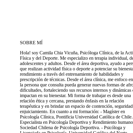
SOBRE MÍ
Hola! soy Camila Chia Vicuña, Psicóloga Clínica, de la Act
Física y del Deporte. Me especializo en terapia individual, d
adolescentes y adultos. Desde el área deportiva, ayudo a pe
que realizan actividad física o deporte a potenciar su bienest
rendimiento a través del entrenamiento de habilidades y
prescripción de técnicas. Desde el área clínica, me enfoco e
la persona que consulta pueda generar nuevas formas de afr
dificultades, fortaleciendo sus recursos internos y dinámicas
impactan en su bienestar. Mi forma de trabajar es desde una
relación ética y cercana, prestando énfasis en la relación
terapéutica y en brindar un espacio de contención, seguridad
enjuiciamiento. En cuanto a mi formación: - Magíster en
Psicología Clínica, Pontificia Universidad Católica de Chile.
Especialista en Psicología Deportiva y Rendimiento humano
Sociedad Chilena de Psicología Deportiva. - Psicóloga y
Licenciada en Psicología, Universidad Católica del Norte. -