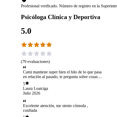
Profesional verificado. Número de registro en la Superin
Psicóloga Clínica y Deportiva
5.0
(
79
evaluaciones
)
Cami mantiene super bien el hilo de lo que pasa
en relación al pasado, te pregunta sobre cosas
que dejaste sin hablar en sesiones pasadas y
5
siempre tiene preguntas relevantes.
Laura Loaiciga
Julio 2026
Excelente atención, me siento cómoda ,
confiada