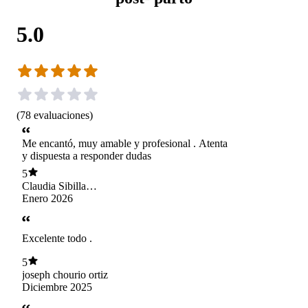
5.0
(
78
evaluaciones
)
Me encantó, muy amable y profesional . Atenta
y dispuesta a responder dudas
5
Claudia Sibilla
Ramirez
Enero 2026
Excelente todo .
5
joseph chourio ortiz
Diciembre 2025