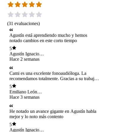
(
31
evaluaciones
)
Agustín está aprendiendo mucho y hemos
notado cambios en este corto tiempo
5
Agustín Ignacio
Cuéllar Díaz
Hace 2 semanas
Cami es una excelente fonoaudióloga. La
recomendamos totalmente. Gracias a su trabajo,
a nuestro hijo le ha ido muy bien en la terapia y
5
hemos visto grandes avances. Mil gracias por tu
Emiliano León
dedicación y compromiso!
Cobra Garzón
Hace 3 semanas
He notado un avance gigante en Agustín habla
mejor y lo noto más contento
5
Agustín Ignacio