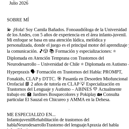
Cuéllar Díaz
Julio 2026
SOBRE MÍ
💫 ¡Hola! Soy Camila Bañados. Fonoaudióloga de la Universidad
de los Andes, con 5 años de experiencia en el área infanto-juvenil.
Mi enfoque se basa en una atención lúdica, melódica y
personalizada, donde el juego es el principal motor del aprendizaje 
la comunicación. 🎵🎲 📚 Formación y especializaciones: ⭐
Diplomada en Atención Temprana con Trastornos del
Neurodesarrollo – Universidad de Chile ⭐ Diplomada en Autismo 
Hyperpraxis 🗣️ Formación en Trastornos del Habla: PROMPT,
Fonakids, CLAP y DTTC. 🎯 Pasantía en Desorden Miofuncional
Orofacial 📘 2 años de tutoría en CLAP 💡 Especialización en
Trastornos del Lenguaje y Autismo – ABINES 💛 Actualmente
trabajo en: 🏫 Jardines Bosquecolores y Pokiplay 🏡 Consulta
particular El Sauzal en Chicureo y AMMA en la Dehesa.
ME ESPECIALIZO EN...
Infantojuvenil
Rehabilitación de trastornos del
habla
Neurodesarrollo
Trastorno del lenguaje
Apraxia del habla